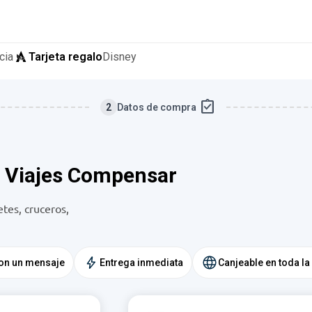
cia
Tarjeta regalo
Disney
assignment_turned_in
2
Datos de compra
e Viajes Compensar
tes, cruceros,
con un mensaje
Entrega inmediata
Canjeable en toda 