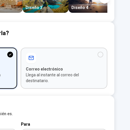
Diseño 3
Diseño 4
Diseño
rla?
Correo electrónico
n
Llega al instante al correo del
destinatario.
ién es.
Para