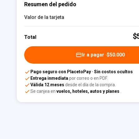
DE
Resumen del pedido
—
TARJETA DE REGALO
Valor de la tarjeta
PARA
—
$50.000
COP
$
Total
Ir a pagar ·
$50.000
Pago seguro con PlacetoPay · Sin costos ocultos
Entrega inmediata
por correo o en PDF.
Válida 12 meses
desde el día de la compra.
Se canjea en
vuelos, hoteles, autos y planes
.