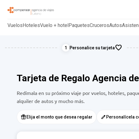
agenciadeviajes.compensar.com
Vuelos
Hoteles
Vuelo + hotel
Paquetes
Cruceros
Autos
Asisten
favorite
1
Personalice su tarjeta
Tarjeta de Regalo Agencia d
Redímala en su próximo viaje por vuelos, hoteles, paque
alquiler de autos y mucho más.
featured_seasonal_and_gifts
edit
Elija el monto que desea regalar
Personalícela 