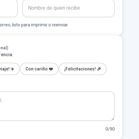
rreo, listo para imprimir o reenviar.
nal)
rencia.
iaje! ✈️
Con cariño ❤️
¡Felicitaciones! 🎉
0
/90