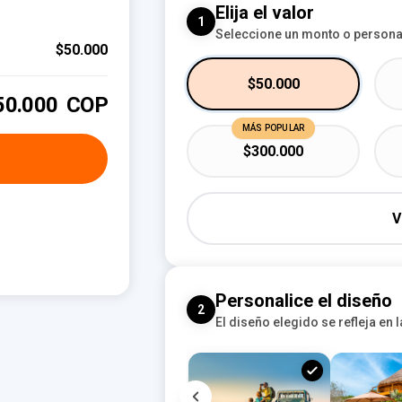
Elija el valor
1
Seleccione un monto o personal
$50.000
$50.000
50.000
COP
MÁS POPULAR
$300.000
V
Personalice el diseño
2
El diseño elegido se refleja en l