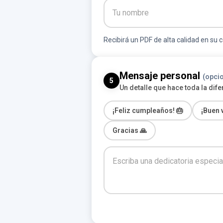
Recibirá un PDF de alta calidad en su co
Mensaje personal
(opcio
5
Un detalle que hace toda la dife
¡Feliz cumpleaños! 🎂
¡Buen v
Gracias 🙏