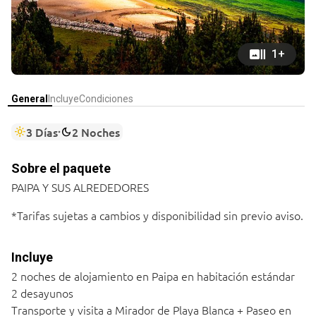
art_track
1+
General
Incluye
Condiciones
3 Días
2 Noches
light_mode
dark_mode
Sobre el paquete
PAIPA Y SUS ALREDEDORES
*Tarifas sujetas a cambios y disponibilidad sin previo aviso.
Incluye
2 noches de alojamiento en Paipa en habitación estándar
2 desayunos
Transporte y visita a Mirador de Playa Blanca + Paseo en